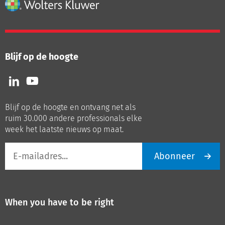
Blijf op de hoogte
Volg
Volg
ons
ons
op
op
Blijf op de hoogte en ontvang net als
LinkedIn
Youtube
ruim 30.000 andere professionals elke
week het laatste nieuws op maat.
E-
Abonneer
mailadres
When you have to be right