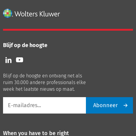
Blijf op de hoogte
Volg
Volg
ons
ons
op
op
Blijf op de hoogte en ontvang net als
LinkedIn
Youtube
ruim 30.000 andere professionals elke
week het laatste nieuws op maat.
E-
Abonneer
mailadres
When you have to be right