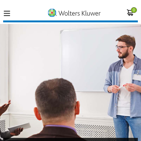
0
Home
Vakgebieden
Actueel
Producten
Opleidingen
Juridisch advies
Inloggen op de kennisbank