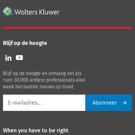
Blijf op de hoogte
Volg
Volg
ons
ons
op
op
Blijf op de hoogte en ontvang net als
LinkedIn
Youtube
ruim 30.000 andere professionals elke
week het laatste nieuws op maat.
E-
Abonneer
mailadres
When you have to be right