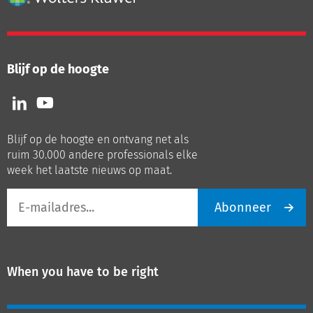
Blijf op de hoogte
Volg
Volg
ons
ons
op
op
Blijf op de hoogte en ontvang net als
LinkedIn
Youtube
ruim 30.000 andere professionals elke
week het laatste nieuws op maat.
E-
Abonneer
mailadres
When you have to be right