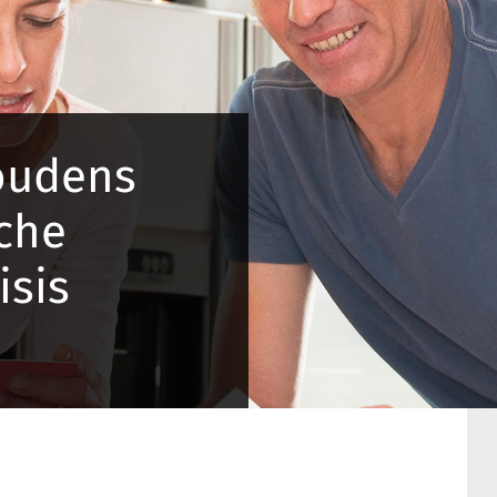
oudens
che
isis