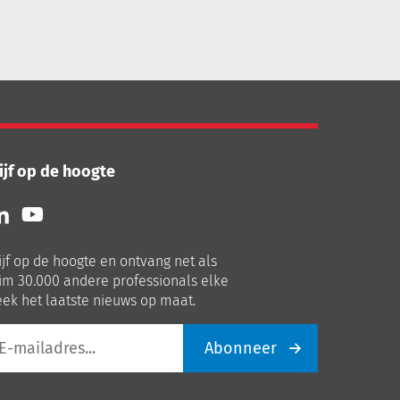
ijf op de hoogte
lg
Volg
ns
ons
p
op
ijf op de hoogte en ontvang net als
nkedIn
Youtube
im 30.000 andere professionals elke
ek het laatste nieuws op maat.
Abonneer
iladres