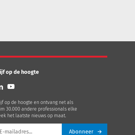
ijf op de hoogte
lg
Volg
ns
ons
p
op
ijf op de hoogte en ontvang net als
nkedIn
Youtube
im 30.000 andere professionals elke
ek het laatste nieuws op maat.
Abonneer
iladres