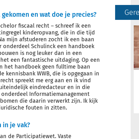
Gere
t gekomen en wat doe je precies?
chelor fiscaal recht – schreef ik een
ngregel kinderopvang, die in die tijd
a mijn afstuderen zocht ik een baan
er onderdeel Schulinck een handboek
bouwen is nog leuker dan in een
het een fantastische uitdaging. Op een
 het handboek geen fulltime baan
de kennisbank WWB, die is opgegaan in
 recht spreekt me erg aan en ik vind
uiteindelijk eindredacteur en in die
wer onderdeel Informatiemanagement
omen die daarin verwerkt zijn. Ik kijk
juridische fouten in zitten.
 in je vak?
van de Participatiewet. Vaste