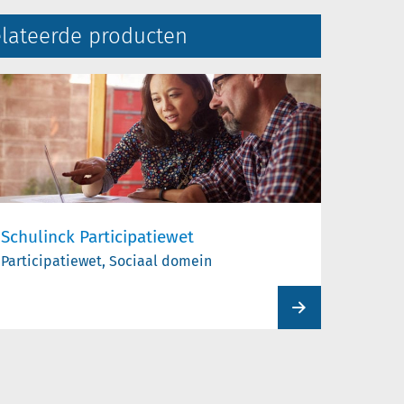
lateerde producten
Schulinck Participatiewet
Participatiewet, Sociaal domein
View
product