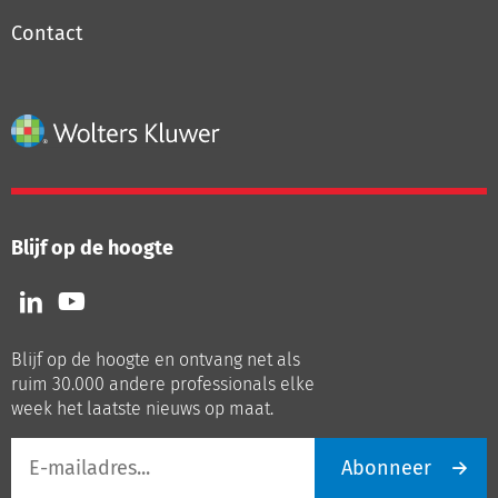
Contact
Blijf op de hoogte
Volg
Volg
ons
ons
op
op
Blijf op de hoogte en ontvang net als
LinkedIn
Youtube
ruim 30.000 andere professionals elke
week het laatste nieuws op maat.
E-
Abonneer
mailadres