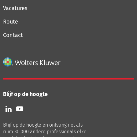
Vacatures
Route
Contact
Blijf op de hoogte
Volg
Volg
ons
ons
op
op
Blijf op de hoogte en ontvang net als
LinkedIn
Youtube
ruim 30.000 andere professionals elke