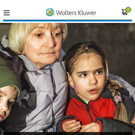
0
Home
Vakgebieden
Actueel
Producten
Opleidingen
Juridisch advies
Inloggen op de kennisbank