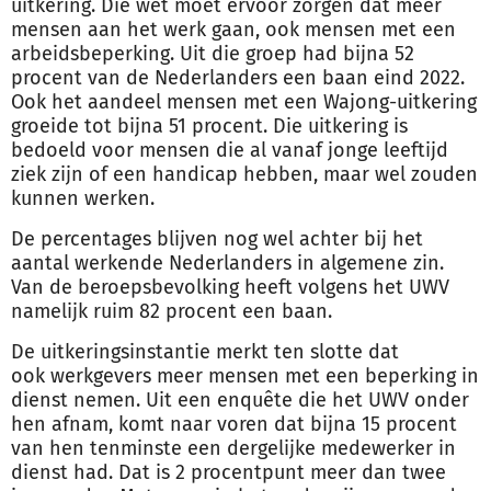
uitkering. Die wet moet ervoor zorgen dat meer
mensen aan het
werk
gaan, ook mensen met een
arbeidsbeperking. Uit die groep had bijna 52
procent van de Nederlanders een baan eind 2022.
Ook het aandeel mensen met een Wajong-uitkering
groeide tot bijna 51 procent. Die uitkering is
bedoeld voor mensen die al vanaf jonge leeftijd
ziek zijn of een handicap hebben, maar wel zouden
kunnen
werk
en.
De percentages blijven nog wel achter bij het
aantal
werk
ende Nederlanders in algemene zin.
Van de beroepsbevolking heeft volgens het UWV
namelijk ruim 82 procent een baan.
De uitkeringsinstantie merkt ten slotte dat
ook
werk
gevers meer mensen met een beperking in
dienst nemen. Uit een enquête die het UWV onder
hen afnam, komt naar voren dat bijna 15 procent
van hen tenminste een dergelijke mede
werk
er in
dienst had. Dat is 2 procentpunt meer dan twee