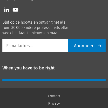
Volg
Volg
ons
ons
op
op
Blijf op de hoogte en ontvang net als
LinkedIn
Youtube
ruim 30.000 andere professionals elke
week het laatste nieuws op maat.
E-
Abonneer
mailadres
When you have to be right
Contact
Privacy