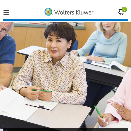
0
Home
Vakgebieden
Actueel
Producten
Opleidingen
Juridisch advies
Inloggen op de kennisbank