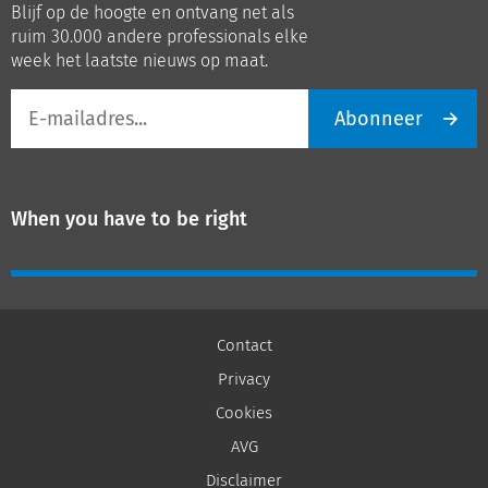
Blijf op de hoogte en ontvang net als
LinkedIn
Youtube
ruim 30.000 andere professionals elke
week het laatste nieuws op maat.
E-
Abonneer
mailadres
When you have to be right
Contact
Privacy
Cookies
AVG
Disclaimer