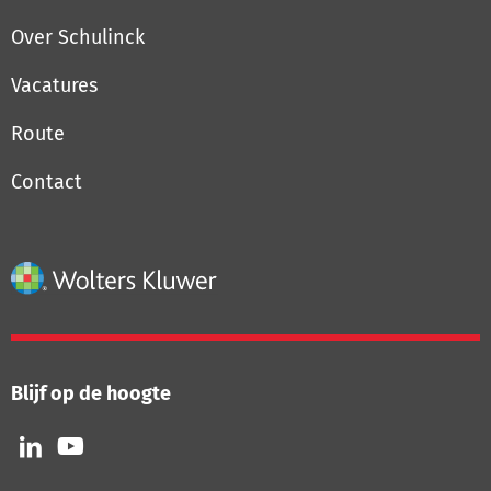
Over Schulinck
Vacatures
Route
Contact
Blijf op de hoogte
Volg
Volg
ons
ons
op
op