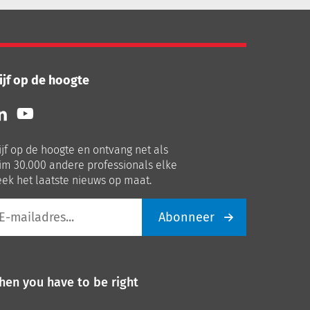
ijf op de hoogte
lg
Volg
ns
ons
p
op
ijf op de hoogte en ontvang net als
nkedIn
Youtube
im 30.000 andere professionals elke
ek het laatste nieuws op maat.
Abonneer
iladres
hen you have to be right