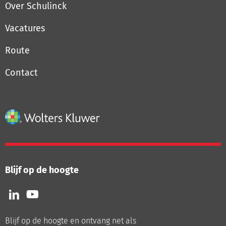
Over Schulinck
Vacatures
Route
Contact
Blijf op de hoogte
Volg
Volg
ons
ons
op
op
Blijf op de hoogte en ontvang net als
LinkedIn
Youtube