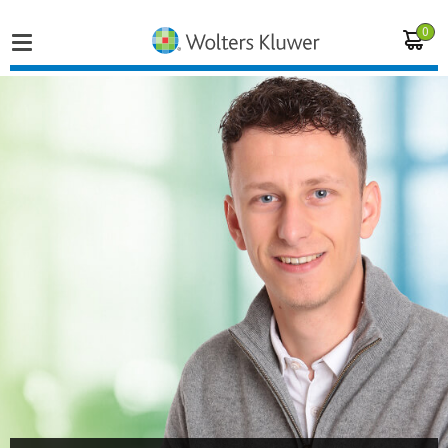
0
Home
Vakgebieden
Actueel
Producten
Opleidingen
Juridisch advies
Inloggen op de kennisbank