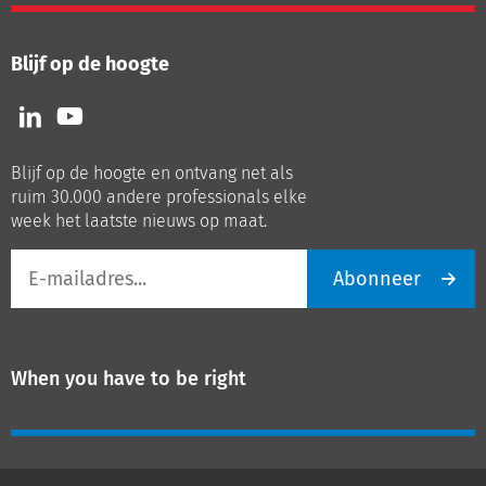
Blijf op de hoogte
Volg
Volg
ons
ons
op
op
Blijf op de hoogte en ontvang net als
LinkedIn
Youtube
ruim 30.000 andere professionals elke
week het laatste nieuws op maat.
E-
Abonneer
mailadres
When you have to be right