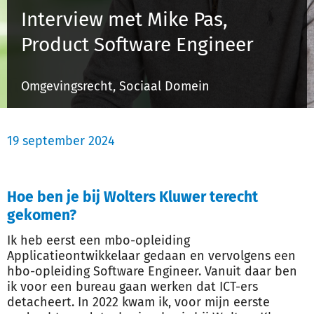
Interview met Mike Pas,
Product Software Engineer
Inloggen
Omgevingsrecht, Sociaal Domein
Registreren
19 september 2024
Hoe ben je bij Wolters Kluwer terecht
gekomen?
Ik heb eerst een mbo-opleiding
Applicatieontwikkelaar gedaan en vervolgens een
hbo-opleiding Software Engineer. Vanuit daar ben
ik voor een bureau gaan werken dat ICT-ers
detacheert. In 2022 kwam ik, voor mijn eerste