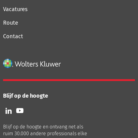
Vacatures
Route
Contact
Blijf op de hoogte
Volg
Volg
ons
ons
op
op
Blijf op de hoogte en ontvang net als
LinkedIn
Youtube
ruim 30.000 andere professionals elke