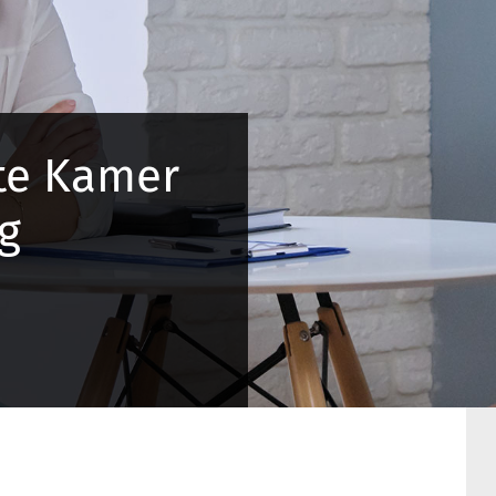
te Kamer
g