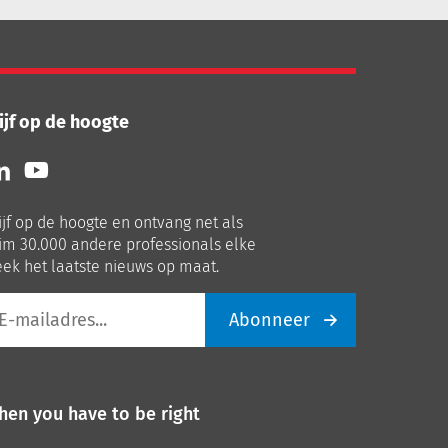
ijf op de hoogte
lg
Volg
ns
ons
p
op
ijf op de hoogte en ontvang net als
nkedIn
Youtube
im 30.000 andere professionals elke
ek het laatste nieuws op maat.
Abonneer
iladres
hen you have to be right