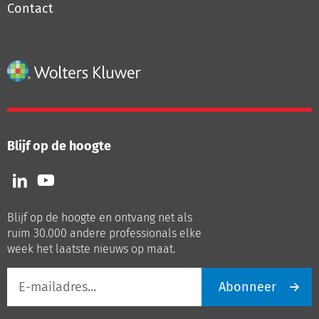
Contact
Blijf op de hoogte
Volg
Volg
ons
ons
op
op
Blijf op de hoogte en ontvang net als
LinkedIn
Youtube
ruim 30.000 andere professionals elke
week het laatste nieuws op maat.
E-
Abonneer
mailadres