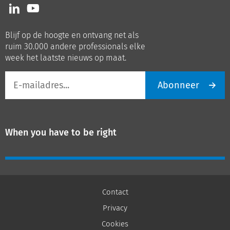
Volg
Volg
ons
ons
op
op
Blijf op de hoogte en ontvang net als
LinkedIn
Youtube
ruim 30.000 andere professionals elke
week het laatste nieuws op maat.
E-
Abonneer
mailadres
When you have to be right
Contact
Privacy
Cookies