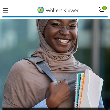
0
Home
Vakgebieden
Actueel
Producten
Opleidingen
Juridisch advies
Inloggen op de kennisbank