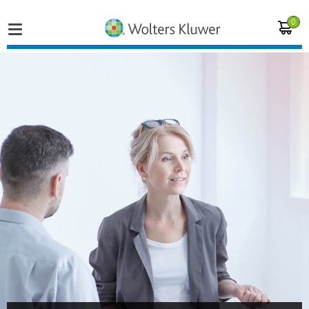
0
Home
Vakgebieden
Actueel
Producten
Opleidingen
Juridisch advies
Inloggen op de kennisbank