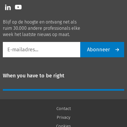
Volg
Volg
ons
ons
op
op
Blijf op de hoogte en ontvang net als
LinkedIn
Youtube
ruim 30.000 andere professionals elke
week het laatste nieuws op maat.
E-
Abonneer
mailadres
When you have to be right
Contact
Privacy
Cookies