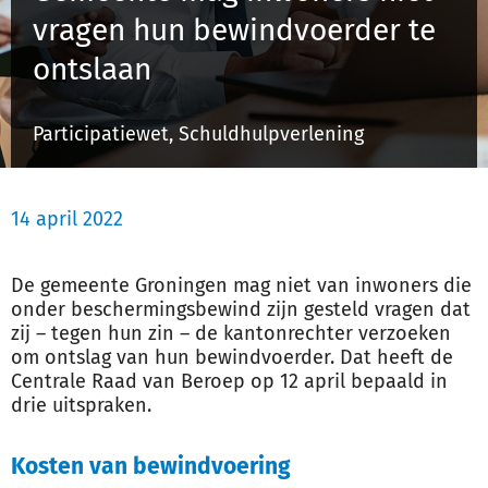
vragen hun bewindvoerder te
ontslaan
Inloggen
Participatiewet, Schuldhulpverlening
Registreren
14 april 2022
De gemeente Groningen mag niet van inwoners die
onder beschermingsbewind zijn gesteld vragen dat
zij – tegen hun zin – de kantonrechter verzoeken
om ontslag van hun bewindvoerder. Dat heeft de
Centrale Raad van Beroep op 12 april bepaald in
drie uitspraken.
Kosten van bewindvoering