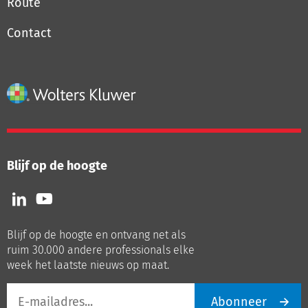
Route
Contact
Blijf op de hoogte
Volg
Volg
ons
ons
op
op
Blijf op de hoogte en ontvang net als
LinkedIn
Youtube
ruim 30.000 andere professionals elke
week het laatste nieuws op maat.
E-
Abonneer
mailadres