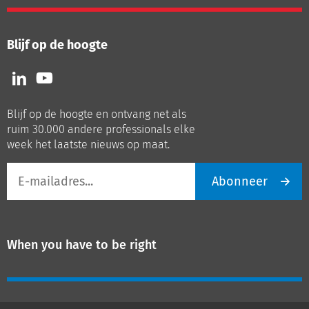
Blijf op de hoogte
Volg
Volg
ons
ons
op
op
Blijf op de hoogte en ontvang net als
LinkedIn
Youtube
ruim 30.000 andere professionals elke
week het laatste nieuws op maat.
E-
Abonneer
mailadres
When you have to be right