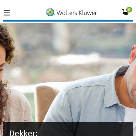
0
Home
Vakgebieden
Actueel
Producten
Opleidingen
Juridisch advies
Dekker:
Inloggen op de kennisbank