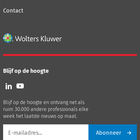
Contact
Blijf op de hoogte
Volg
Volg
ons
ons
op
op
Blijf op de hoogte en ontvang net als
LinkedIn
Youtube
ruim 30.000 andere professionals elke
week het laatste nieuws op maat.
E-
Abonneer
mailadres