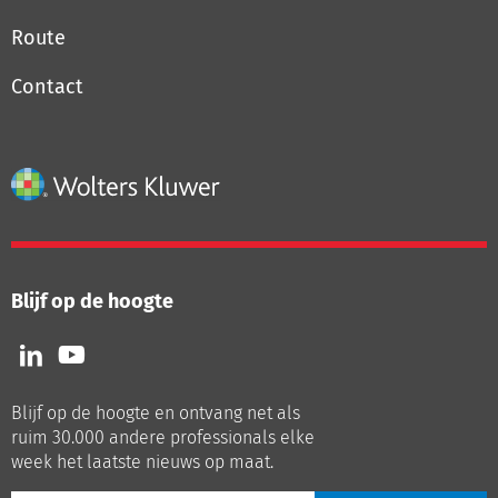
Route
Contact
Blijf op de hoogte
Volg
Volg
ons
ons
op
op
Blijf op de hoogte en ontvang net als
LinkedIn
Youtube
ruim 30.000 andere professionals elke
week het laatste nieuws op maat.