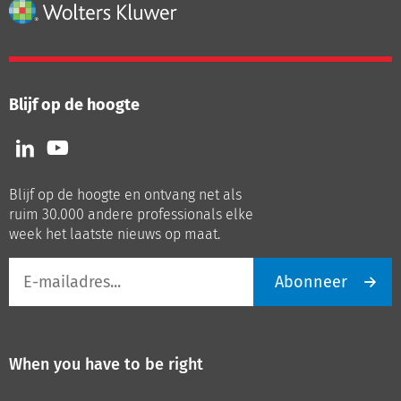
Blijf op de hoogte
Volg
Volg
ons
ons
op
op
Blijf op de hoogte en ontvang net als
LinkedIn
Youtube
ruim 30.000 andere professionals elke
week het laatste nieuws op maat.
E-
Abonneer
mailadres
When you have to be right