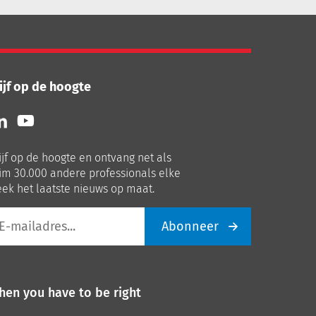
ijf op de hoogte
lg
Volg
ns
ons
p
op
ijf op de hoogte en ontvang net als
nkedIn
Youtube
im 30.000 andere professionals elke
ek het laatste nieuws op maat.
Abonneer
iladres
hen you have to be right