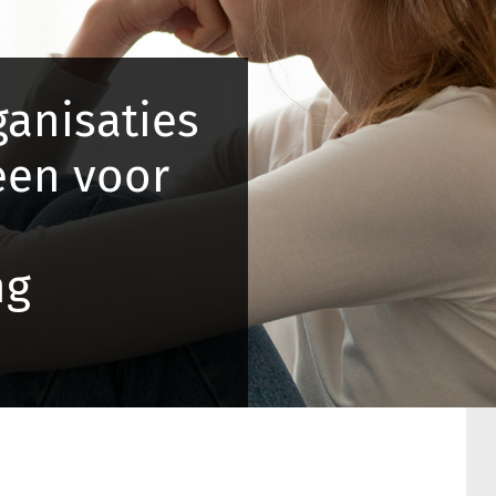
anisaties
een voor
ng