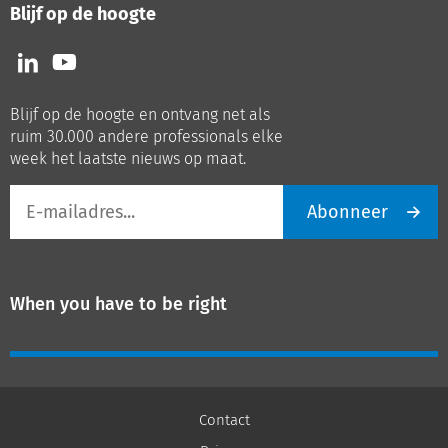
Blijf op de hoogte
Volg
Volg
ons
ons
op
op
Blijf op de hoogte en ontvang net als
LinkedIn
Youtube
ruim 30.000 andere professionals elke
week het laatste nieuws op maat.
E-
Abonneer
mailadres
When you have to be right
Contact