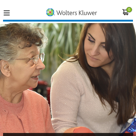
0
Home
Vakgebieden
Actueel
Producten
Opleidingen
Juridisch advies
Inloggen op de kennisbank