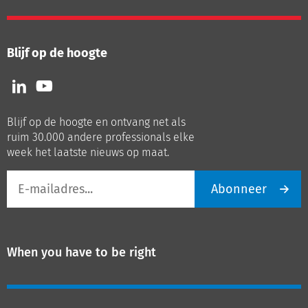
Blijf op de hoogte
Volg
Volg
ons
ons
op
op
Blijf op de hoogte en ontvang net als
LinkedIn
Youtube
ruim 30.000 andere professionals elke
week het laatste nieuws op maat.
E-
Abonneer
mailadres
When you have to be right