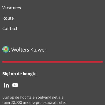
Vacatures
Route
Contact
Blijf op de hoogte
Volg
Volg
ons
ons
op
op
Blijf op de hoogte en ontvang net als
LinkedIn
Youtube
ruim 30.000 andere professionals elke