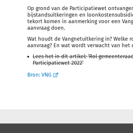
Op grond van de Participatiewet ontvang
bijstandsuitkeringen en loonkostensubsid
tekort komen in aanmerking voor een Vang
aanvraag doen.
Wat houdt de Vangnetuitkering in? Welke r
aanvraag? En wat wordt verwacht van het 
Lees het in dit artikel: ‘Rol gemeentera
Participatiewet 2022’
Bron:
VNG