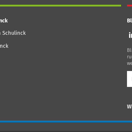
inck
Bl
Vo
n Schulinck
o
o
inck
Bl
Li
ru
we
E-
ma
W