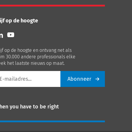
ijf op de hoogte
lg
Volg
ns
ons
p
op
ijf op de hoogte en ontvang net als
nkedIn
Youtube
im 30.000 andere professionals elke
ek het laatste nieuws op maat.
Abonneer
iladres
hen you have to be right