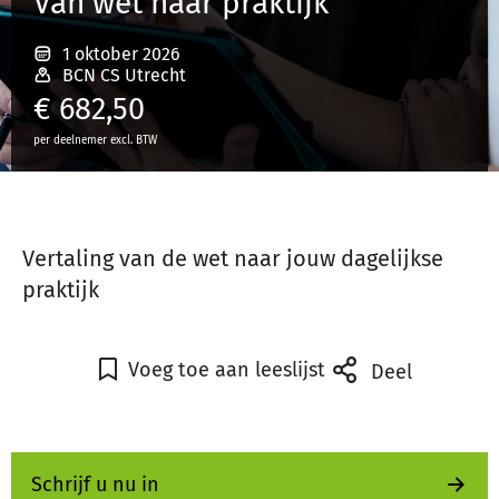
Van wet naar praktijk
1 oktober 2026
Inloggen
BCN CS Utrecht
€
682,50
per deelnemer excl. BTW
Registreren
Vertaling van
de wet naar jouw dagelijkse
praktijk
Voeg toe aan leeslijst
Deel
Schrijf u nu in