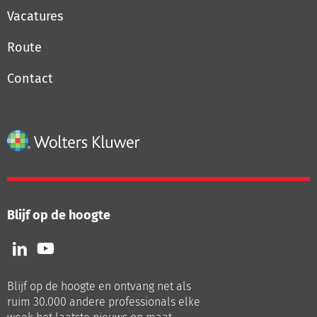
Vacatures
Route
Contact
Blijf op de hoogte
Volg
Volg
ons
ons
op
op
Blijf op de hoogte en ontvang net als
LinkedIn
Youtube
ruim 30.000 andere professionals elke