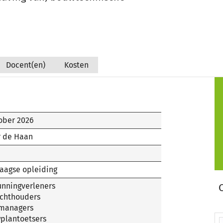
Docent(en)
Kosten
ober 2026
r de Haan
aagse opleiding
unningverleners
ichthouders
managers
plantoetsers