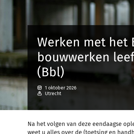
Werken met het 
bouwwerken lee
(Bbl)
1 oktober 2026
Utrecht
Na het volgen van deze eendaagse ople
weet u alles over de (toetsing en han