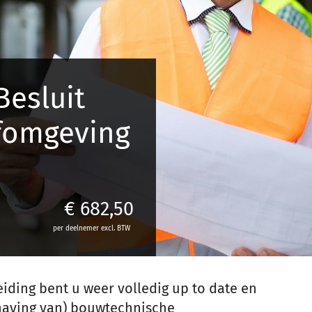
Besluit
fomgeving
€
682,50
per deelnemer excl. BTW
iding bent u weer volledig up to date en
dhaving van) bouwtechnische