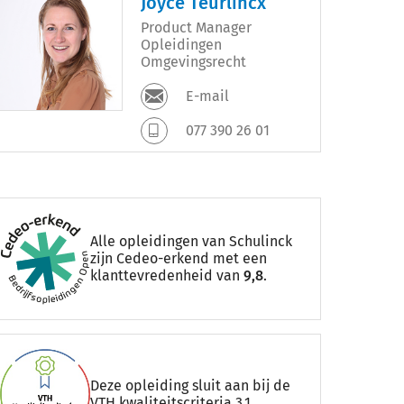
Joyce Teurlincx
Product Manager
Opleidingen
Omgevingsrecht
E-mail
077 390 26 01
Alle opleidingen van Schulinck
zijn Cedeo-erkend met een
klanttevredenheid van
9,8
.
Deze opleiding sluit aan bij de
VTH kwaliteitscriteria 3.1