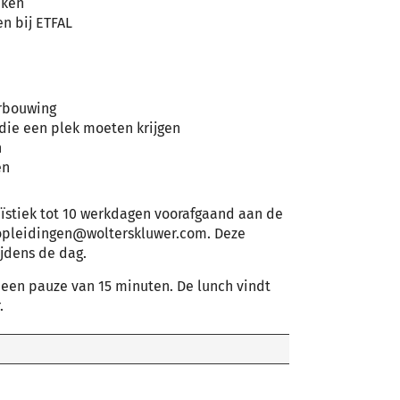
aken
n bij ETFAL
rbouwing
ie een plek moeten krijgen
n
en
ïstiek tot 10 werkdagen voorafgaand aan de
.opleidingen@wolterskluwer.com. Deze
ijdens de dag.
r een pauze van 15 minuten. De lunch vindt
.