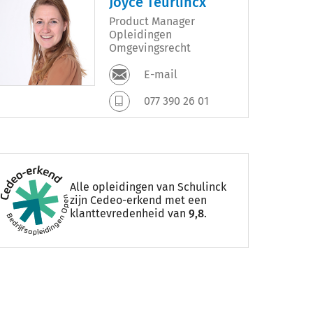
Joyce Teurlincx
Product Manager
Opleidingen
Omgevingsrecht
E-mail
077 390 26 01
Alle opleidingen van Schulinck
zijn Cedeo-erkend met een
klanttevredenheid van
9,8
.