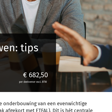
en: tips
€
682,50
per deelnemer excl. BTW
j de onderbouwing van een evenwichtige
k afgekort met ETFAL). Dit is h
é
t centrale