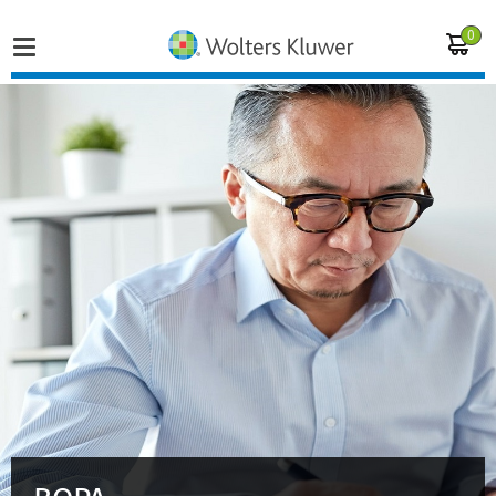
0
Home
Vakgebieden
Actueel
Producten
Opleidingen
Juridisch advies
Inloggen op de kennisbank