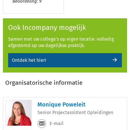
Beoordeling: 9
Ook Incompany mogelijk
Samen met uw collega's op eigen locatie: volledig
afgestemd op uw dagelijkse praktijk.
Ontdek het hier!
Organisatorische informatie
Monique Poweleit
Senior Projectassistent Opleidingen
E-mail