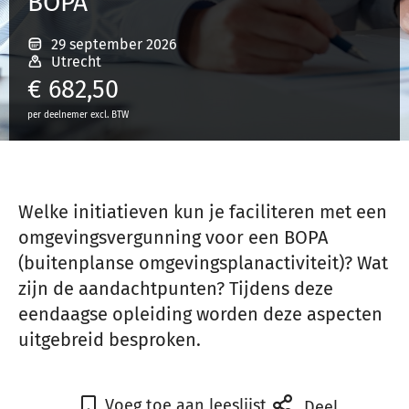
BOPA
29 september 2026
Inloggen
Utrecht
€
682,50
per deelnemer excl. BTW
Registreren
Welke initiatieven kun je faciliteren met een
omgevingsvergunning voor een BOPA
(buitenplanse omgevingsplanactiviteit)? Wat
zijn de aandachtpunten? Tijdens deze
eendaagse opleiding worden deze aspecten
uitgebreid besproken.
Voeg toe aan leeslijst
Deel