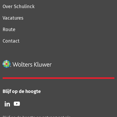
Over Schulinck
Vacatures
Route
Contact
Blijf op de hoogte
Volg
Volg
ons
ons
op
op