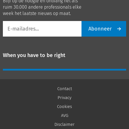
Blijf op de hoogte en ontvang net als
LinkedIn
Youtube
ruim 30.000 andere professionals elke
week het laatste nieuws op maat.
E-
Abonneer
mailadres
When you have to be right
Contact
Privacy
Cookies
AVG
Disclaimer