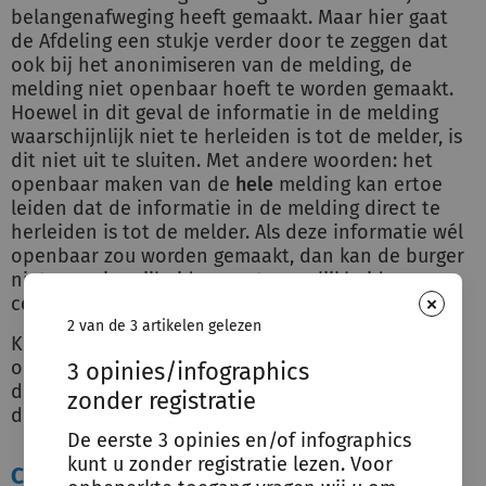
belangenafweging heeft gemaakt. Maar hier gaat
de Afdeling een stukje verder door te zeggen dat
ook bij het anonimiseren van de melding, de
melding niet openbaar hoeft te worden gemaakt.
Hoewel in dit geval de informatie in de melding
waarschijnlijk niet te herleiden is tot de melder, is
dit niet uit te sluiten. Met andere woorden: het
openbaar maken van de
hele
melding kan ertoe
leiden dat de informatie in de melding direct te
herleiden is tot de melder. Als deze informatie wél
openbaar zou worden gemaakt, dan kan de burger
niet meer in vrijheid en vertrouwelijkheid
×
communiceren met de overheid.
2 van de 3 artikelen gelezen
Kortom: het is dus niet verplicht de hele melding
openbaar te maken. Óok bij het anonimiseren van
3 opinies/infographics
de melding kan de informatie te herleiden zijn tot
zonder registratie
de melder.
De eerste 3 opinies en/of infographics
kunt u zonder registratie lezen. Voor
Conclusie