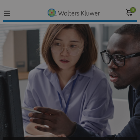
0
Home
Vakgebieden
Actueel
Producten
Opleidingen
Juridisch advies
Inloggen op de kennisbank