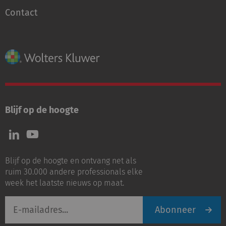
Contact
Blijf op de hoogte
Volg
Volg
ons
ons
op
op
Blijf op de hoogte en ontvang net als
LinkedIn
Youtube
ruim 30.000 andere professionals elke
week het laatste nieuws op maat.
E-
Abonneer
mailadres