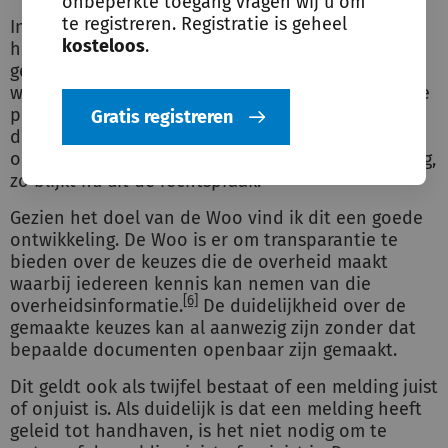
onbeperkte toegang vragen wij u om
te registreren. Registratie is geheel
In verschillende Woo-verzoeken is te zien dat het
kosteloos
.
hele verzochte document openbaar wordt
gemaakt, waarbij wel de persoonsgegevens
weggelakt zijn. Niet de in het document genoemde
persoonsgegevens, maar wel de rest van het
Gratis registreren
document wordt openbaar gemaakt. Maar het
openbaar maken van de hele melding is niet nodig,
zo blijkt nu uit de rechtspraak.
Gezien het doel van de Woo vind ik dit een goede
ontwikkeling. De Woo is er om transparantie te
bieden over de keuzes die de overheid maakt
waarbij iedereen kennis kan nemen van die
[6]
overheidsinformatie.
De duidelijkheid over de
gemaakte keuzes kan al aanwezig zijn zonder dat
bepaalde documenten openbaar zijn gemaakt.
Dit geldt ook als twijfel bestaat of een melding juist
of onjuist is. Als duidelijk is dat een melding heeft
geleid tot handhaven, is het niet nodig om te