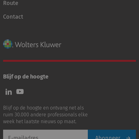
Route
Contact
Blijf op de hoogte
Volg
Volg
ons
ons
op
op
Blijf op de hoogte en ontvang net als
LinkedIn
Youtube
ruim 30.000 andere professionals elke
week het laatste nieuws op maat.
E-
Abonneer