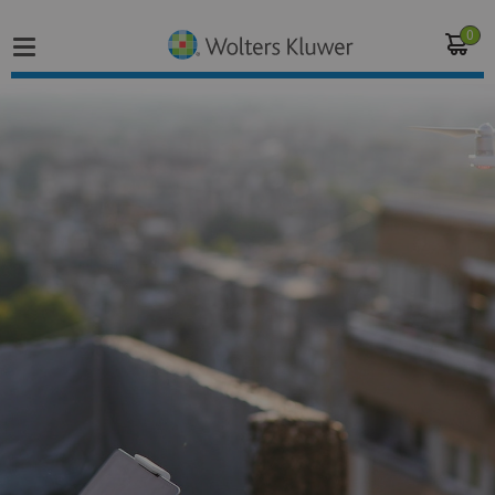
0
Home
Vakgebieden
Actueel
Producten
Opleidingen
Juridisch advies
Inloggen op de kennisbank