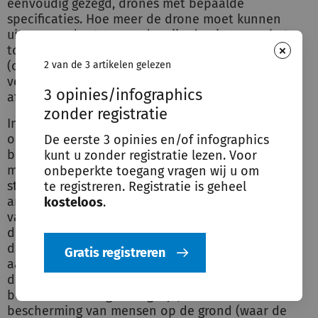
eenvoudig gezegd, drones met bepaalde
specificaties. Hoe meer de drone moet kunnen
uitvoeren, des te zwaarder zijn de eisen aan het
×
toestel zelf (certificering), bestuurder
(opleiding/diploma) en gebruik (o.a.
2 van de 3 artikelen gelezen
verzekeringsplicht, vlieghoogte, vlieggebied,
3 opinies/infographics
afstanden, tijden, etc.).
zonder registratie
In de nieuwe Europese regelgeving is er geen
onderscheid meer tussen recreatieve en
De eerste 3 opinies en/of infographics
beroepsmatige dronebestuurders. De bestuurders
kunt u zonder registratie lezen. Voor
moeten voldoen aan bepaalde eisen. Centraal
onbeperkte toegang vragen wij u om
staat het risico voor mensen op de grond en
te registreren. Registratie is geheel
andere luchtruimgebruikers. Drones vallen in een
kosteloos
.
van de 3 categorieën: open, specific of certified. In
de eerste categorie, die geldt voor drones minder
dan 25 kg, voldoet een gewone
Gratis registreren
aansprakelijkheidsverzekering. Hoe zwaarder de
drone, des te meer beperkingen er gelden. Vliegen
boven bebouwing is mogelijk, essentieel is de
bescherming van mensen op de grond (waar de