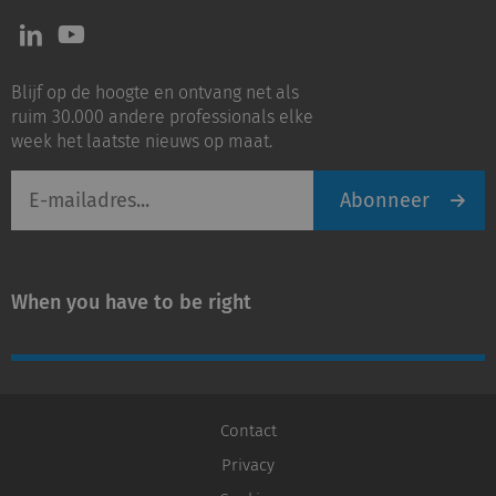
Volg
Volg
ons
ons
op
op
Blijf op de hoogte en ontvang net als
LinkedIn
Youtube
ruim 30.000 andere professionals elke
week het laatste nieuws op maat.
E-
Abonneer
mailadres
When you have to be right
Contact
Privacy