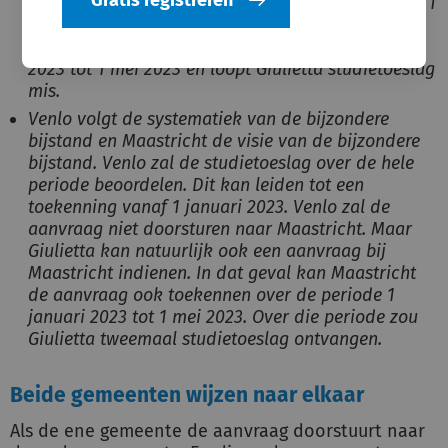
bevoegd is over de periode van 1 januari 2023 tot 1
mei 2023 en behandelt de aanvraag niet. In dat
geval beslist niemand over de periode 1 januari
2023 tot 1 mei 2023 en loopt Giulietta studietoeslag
mis.
Venlo volgt de systematiek van de bijzondere
bijstand en Maastricht de visie van de bijzondere
bijstand. Venlo zal de studietoeslag over de hele
periode beoordelen. Dit kan leiden tot een
toekenning vanaf 1 januari 2023. Venlo zal de
aanvraag niet doorsturen naar Maastricht. Maar
Giulietta kan natuurlijk ook een aanvraag bij
Maastricht indienen. In dat geval kan Maastricht
de aanvraag ook toekennen over de periode 1
januari 2023 tot 1 mei 2023. Over die periode zou
Giulietta tweemaal studietoeslag ontvangen.
Beide gemeenten wijzen naar elkaar
Als de ene gemeente de aanvraag doorstuurt naar