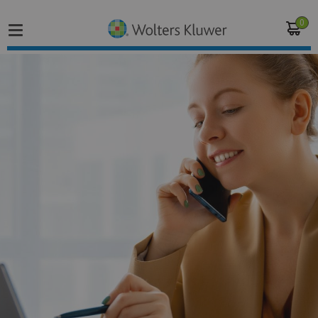
0
Home
Vakgebieden
Actueel
Producten
Opleidingen
Juridisch advies
Inloggen op de kennisbank