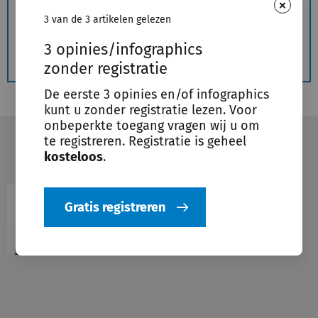
geregistreerde gebruikers.
×
3 van de 3 artikelen gelezen
Gratis registreren
3 opinies/infographics
zonder registratie
De eerste 3 opinies en/of infographics
kunt u zonder registratie lezen. Voor
onbeperkte toegang vragen wij u om
te registreren. Registratie is geheel
Voeg toe aan leeslijst
Deel
kosteloos
.
mr. Juul Jeurissen
Gratis registreren