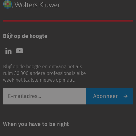
Blijf op de hoogte
Volg
Volg
ons
ons
op
op
Blijf op de hoogte en ontvang net als
LinkedIn
Youtube
ruim 30.000 andere professionals elke
week het laatste nieuws op maat.
E-
Abonneer
mailadres
When you have to be right