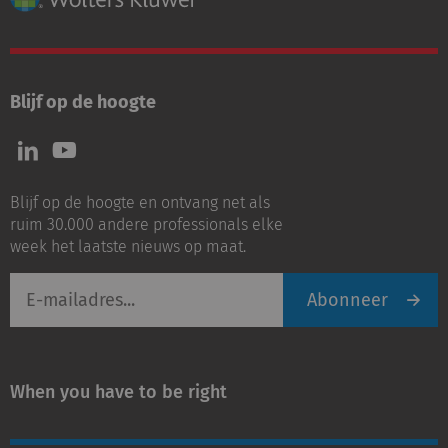
Blijf op de hoogte
Volg
Volg
ons
ons
op
op
Blijf op de hoogte en ontvang net als
LinkedIn
Youtube
ruim 30.000 andere professionals elke
week het laatste nieuws op maat.
E-
Abonneer
mailadres
When you have to be right