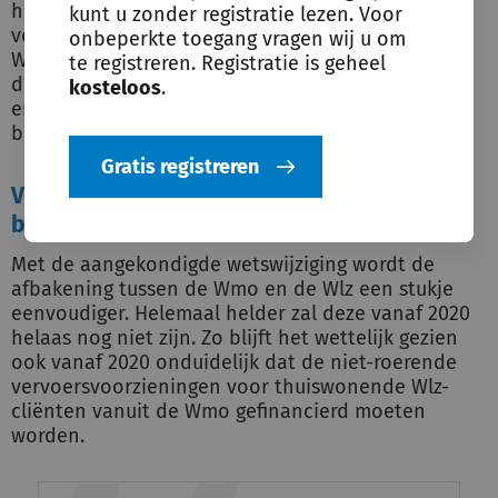
het wettelijk gezien ook al zo dat deze
kunt u zonder registratie lezen. Voor
voorzieningen voor deze groep cliënten vanuit de
onbeperkte toegang vragen wij u om
Wlz betaald moeten worden, maar in de praktijk is
te registreren. Registratie is geheel
dit nog niet altijd het geval. Sommige gemeenten
kosteloos
.
en zorgverzekeraars verstrekken dit nu nog. De
budgetten zullen hierop aangepast worden.
Gratis registreren
Volledig heldere afbakening nog niet
bereikt
Met de aangekondigde wetswijziging wordt de
afbakening tussen de Wmo en de Wlz een stukje
eenvoudiger. Helemaal helder zal deze vanaf 2020
helaas nog niet zijn. Zo blijft het wettelijk gezien
ook vanaf 2020 onduidelijk dat de niet-roerende
vervoersvoorzieningen voor thuiswonende Wlz-
cliënten vanuit de Wmo gefinancierd moeten
worden.