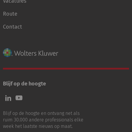
Vacatures
Route
Contact
Blijf op de hoogte
Volg
Volg
ons
ons
op
op
Blijf op de hoogte en ontvang net als
LinkedIn
Youtube
ruim 30.000 andere professionals elke
week het laatste nieuws op maat.