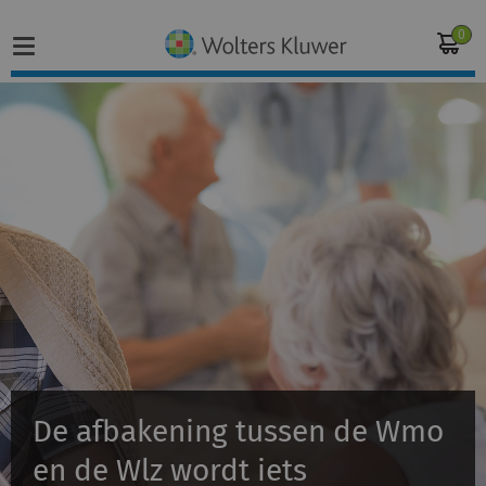
0
Home
Vakgebieden
Actueel
Producten
Opleidingen
De afbakening tussen de Wmo
Juridisch advies
en de Wlz wordt iets
Inloggen op de kennisbank