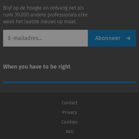
op
op
Blijf op de hoogte en ontvang net als
LinkedIn
Youtube
ruim 30.000 andere professionals elke
week het laatste nieuws op maat.
E-
Abonneer
mailadres
When you have to be right
Contact
Privacy
Cookies
AVG