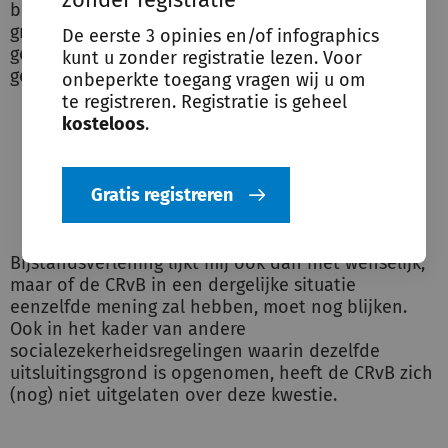
buitenlandse straf. In beide gevallen zou namelijk
grotendeels in de kosten van het bestaan van een
De eerste 3 opinies en/of infographics
gedetineerde worden voorzien, mits de
kunt u zonder registratie lezen. Voor
gedetineerde zich niet onttrekt aan de detentie.
onbeperkte toegang vragen wij u om
te registreren. Registratie is geheel
kosteloos
.
Bij tenuitvoerlegging Nederlandse en
buitenlandse straf wordt in
bestaanskosten voorzien.
Gratis registreren
Bijstandsverlening lijkt mij ook dan niet wenselijk,
maar of de CRvB in een dergelijke situatie
eenzelfde mening zal hebben, moet nog blijken.
Ook in het kader van andere
socialezekerheidsregelingen waarin dezelfde
uitsluitingsgrond is opgenomen, heeft de CRvB zich
(nog) niet uitgelaten over deze kwestie.