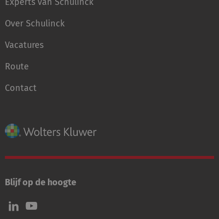
Experts van Schulinck
Over Schulinck
Vacatures
Route
Contact
Blijf op de hoogte
Volg
Volg
ons
ons