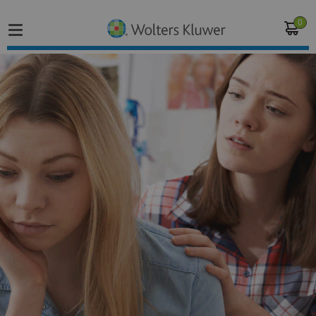
0
Home
Vakgebieden
Actueel
Producten
Opleidingen
Juridisch advies
Inloggen op de kennisbank