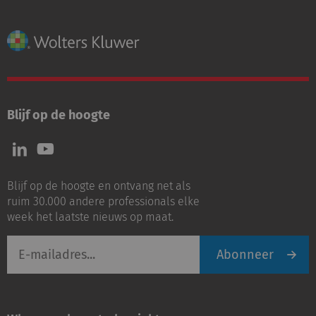
Blijf op de hoogte
Volg
Volg
ons
ons
op
op
Blijf op de hoogte en ontvang net als
LinkedIn
Youtube
ruim 30.000 andere professionals elke
week het laatste nieuws op maat.
E-
Abonneer
mailadres