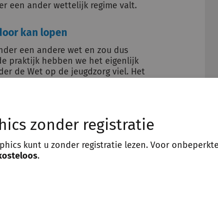
er een ander wettelijk regime valt.
door kan lopen
onder een andere wet en zou dus
 praktijk hebben we het eigenlijk
der de Wet op de jeugdzorg viel. Het
zinsbegeleiding, systeemtherapie,
 of speltherapie, maar ook pleegzorg.
oorlopen tot maximaal het
 volgende 3 situaties:
hics zonder registratie
jn 18e jaar en voortzetting van deze
aphics kunt u zonder registratie lezen. Voor onbeperkt
kosteloos
.
ald dat jeugdhulp noodzakelijk is
angevangen voor het bereiken van de
ijn van een half jaar vastgesteld dat
 is.
oemde situaties, dan is voortzetting