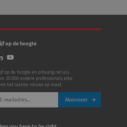
ijf op de hoogte
lg
Volg
ns
ons
p
op
ijf op de hoogte en ontvang net als
nkedIn
Youtube
im 30.000 andere professionals elke
ek het laatste nieuws op maat.
Abonneer
iladres
hen you have to be right