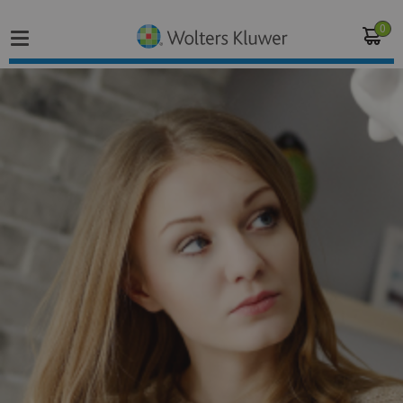
0
Home
Vakgebieden
Actueel
Producten
Opleidingen
Juridisch advies
Inloggen op de kennisbank