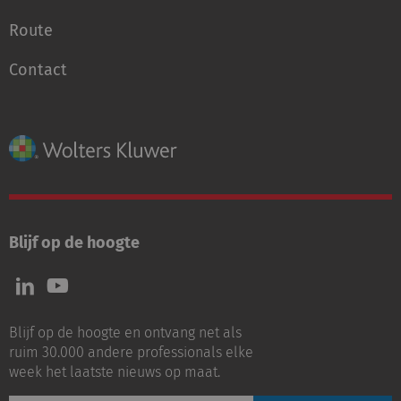
Route
Contact
Blijf op de hoogte
Volg
Volg
ons
ons
op
op
Blijf op de hoogte en ontvang net als
LinkedIn
Youtube
ruim 30.000 andere professionals elke
week het laatste nieuws op maat.