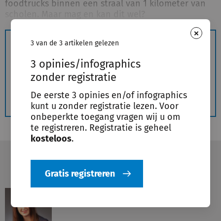
foodtrucks binnen een straal van 1 kilometer van
scholen. Maar mag en kan dit wel?
×
3 van de 3 artikelen gelezen
De rest van dit artikel is alleen beschikbaar voor
geregistreerde gebruikers.
3 opinies/infographics
zonder registratie
Gratis registreren
De eerste 3 opinies en/of infographics
kunt u zonder registratie lezen. Voor
onbeperkte toegang vragen wij u om
te registreren. Registratie is geheel
kosteloos
.
Voeg toe aan leeslijst
Deel
Gratis registreren
Carmen Muurmans