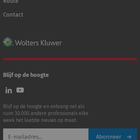
Route
Contact
Blijf op de hoogte
Volg
Volg
ons
ons
op
op
Blijf op de hoogte en ontvang net als
LinkedIn
Youtube
ruim 30.000 andere professionals elke
week het laatste nieuws op maat.
E-
Abonneer
mailadres