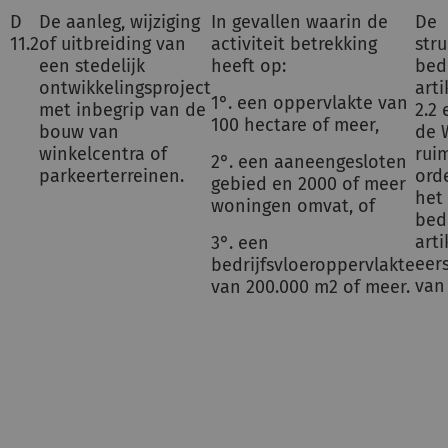
D
De aanleg, wijziging
In gevallen waarin de
De
11.2
of uitbreiding van
activiteit betrekking
stru
een stedelijk
heeft op:
bed
ontwikkelingsproject
arti
1°. een oppervlakte van
met inbegrip van de
2.2 
100 hectare of meer,
bouw van
de 
winkelcentra of
ruim
2°. een aaneengesloten
parkeerterreinen.
ord
gebied en 2000 of meer
het 
woningen omvat, of
bed
arti
3°. een
eers
bedrijfsvloeroppervlakte
van
van 200.000 m2 of meer.