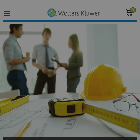
0
Home
Vakgebieden
Actueel
Producten
Opleidingen
Juridisch advies
Inloggen op de kennisbank