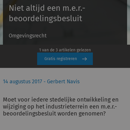
Niet altijd een m.e.r.-
beoordelingsbesluit
Inloggen
Omgevingsrecht
Registreren
1 van de 3 artikelen gelezen
Gratis registreren
14 augustus 2017 - Gerbert Navis
Moet voor iedere stedelijke ontwikkeling en
wijziging op het industrieterrein een m.e.r.-
beoordelingsbesluit worden genomen?