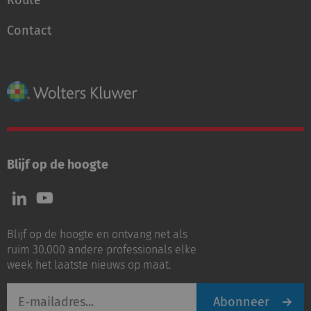
Route
Contact
Blijf op de hoogte
Volg
Volg
ons
ons
op
op
Blijf op de hoogte en ontvang net als
LinkedIn
Youtube
ruim 30.000 andere professionals elke
week het laatste nieuws op maat.
E-
Abonneer
mailadres