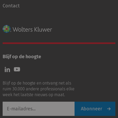
Contact
Blijf op de hoogte
Volg
Volg
ons
ons
op
op
Blijf op de hoogte en ontvang net als
LinkedIn
Youtube
ruim 30.000 andere professionals elke
week het laatste nieuws op maat.
E-
Abonneer
mailadres