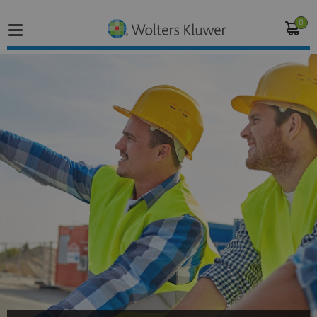
0
Home
Vakgebieden
Actueel
Producten
Opleidingen
Juridisch advies
Inloggen op de kennisbank