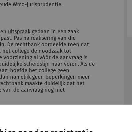
oude Wmo-jurisprudentie.
 een
uitspraak
gedaan in een zaak
ast. Pas na realisering van die
in. De rechtbank oordeelde toen dat
t het college de noodzaak tot
 voorziening al vóór de aanvraag is
uidelijke scheidslijn naar voren. Als de
aag, hoefde het college geen
n dan namelijk geen beperkingen meer
echtbank maakte duidelijk dat het
de van de aanvraag nog niet
e Raad van Beroep (CRvB) zich
s nog niet gerealiseerd ten tijde van
e een besluit had genomen. De CRvB
f de noodzaak, adequaatheid en