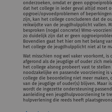
onderzoeken, omdat er geen opgroeiprobl
dat het college in ieder geval altijd moet
opgroei/opvoedproblemen of beperkingen bes
zijn, kan het college concluderen dat de o
reikwijdte van de jeugdhulpplicht vallen. 
besproken (nogal concrete) Wmo-voorziening
zo duidelijk zijn dat er geen opgroeiprob
Bovendien gaat het hier om het belang va
het college de jeugdhulpplicht niet al te m
Wat misschien nog wel vaker voorkomt, is d
afgerond als de jeugdige of ouder zich mel
het college alsnog probeert vast te stelle
noodzakelijke en passende voorziening is v
college die beoordeling niet meer maken, 
van de jeugdige of ouder(s) blijven. Maar i
wordt de ingezette ondersteuning passend
aanleiding een jeugdhulpvoorziening te tr
hulpverlening die reeds heeft plaatsgevon