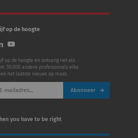
ijf op de hoogte
lg
Volg
ns
ons
p
op
ijf op de hoogte en ontvang net als
nkedIn
Youtube
im 30.000 andere professionals elke
ek het laatste nieuws op maat.
Abonneer
iladres
hen you have to be right