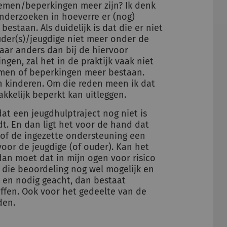
emen/beperkingen meer zijn? Ik denk
 onderzoeken in hoeverre er (nog)
taan. Als duidelijk is dat die er niet
uder(s)/jeugdige niet meer onder de
Maar anders dan bij de hiervoor
en, zal het in de praktijk vaak niet
lemen of beperkingen meer bestaan.
n kinderen. Om die reden meen ik dat
akkelijk beperkt kan uitleggen.
at een jeugdhulptraject nog niet is
dt. En dan ligt het voor de hand dat
n of de ingezette ondersteuning een
oor de jeugdige (of ouder). Kan het
dan moet dat in mijn ogen voor risico
s die beoordeling nog wel mogelijk en
 en nodig geacht, dan bestaat
effen. Ook voor het gedeelte van de
den.