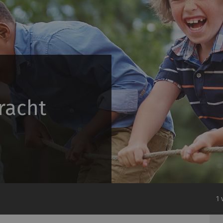
racht
1 