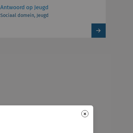
Antwoord op Jeugd
Sociaal domein, Jeugd
View
product
×