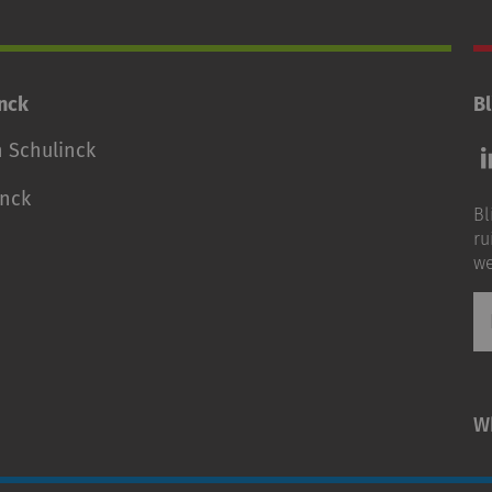
inck
Bl
Vo
n Schulinck
o
o
inck
Bl
Li
ru
we
E-
ma
W