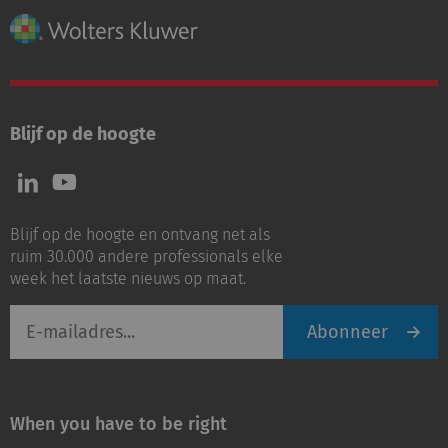
Blijf op de hoogte
Volg
Volg
ons
ons
op
op
Blijf op de hoogte en ontvang net als
LinkedIn
Youtube
ruim 30.000 andere professionals elke
week het laatste nieuws op maat.
E-
Abonneer
mailadres
When you have to be right