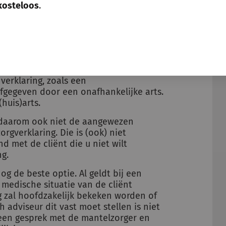
kosteloos
.
af?
aan de huisarts, wijkverpleegkundige
 het afgeven van een
en geen mantelzorgverklaring meer af
undige Verklaring heeft opgesteld. In
verklaring, zoals een
fgegeven door een onafhankelijke arts.
huis)arts.
s daarom ook niet de aangewezen
gverklaring. Die is (ook) niet
 met de cliënt die u niet wilt
g.
og de beste optie. Al geldt bij een
 medische situatie van de cliënt
 zal hoofdzakelijk bekeken worden of
adviseur dit vast moet stellen is niet
r een gesprek met de mantelzorger en