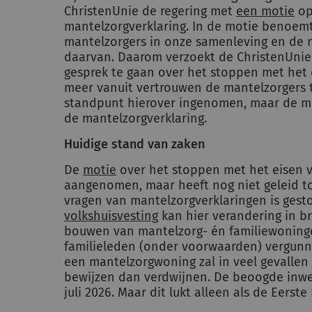
ChristenUnie de regering met
een motie
op
mantelzorgverklaring. In de motie benoem
mantelzorgers in onze samenleving en de
daarvan. Daarom verzoekt de ChristenUnie
gesprek te gaan over het stoppen met het 
meer vanuit vertrouwen de mantelzorgers t
standpunt hierover ingenomen, maar de mot
de mantelzorgverklaring.
Huidige stand van zaken
De
motie
over het stoppen met het eisen v
aangenomen, maar heeft nog niet geleid to
vragen van mantelzorgverklaringen is gest
volkshuisvesting
kan hier verandering in b
bouwen van mantelzorg- én familiewoninge
familieleden (onder voorwaarden) vergunni
een mantelzorgwoning zal in veel gevalle
bewijzen dan verdwijnen. De beoogde inwer
juli 2026. Maar dit lukt alleen als de Eerst