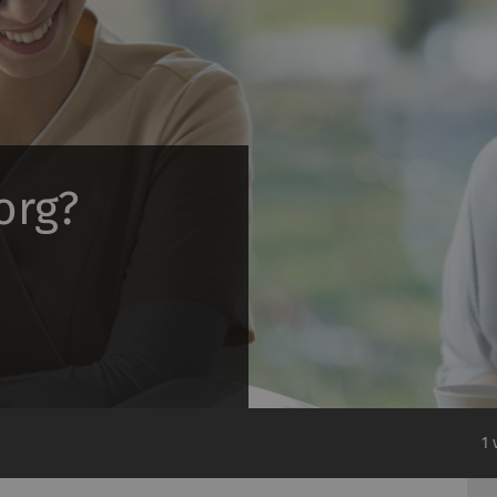
org?
1 