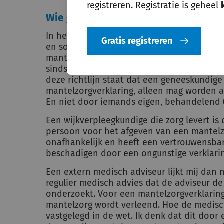
registreren. Registratie is geheel
Wie geeft een mantelzorgverklaring 
In het Besluit bouwwerken leefomgeving st
Gratis registreren
en sociaal-medisch adviseur genoemd voor
mantelzorgverklaring. Maar huisartsen gev
sinds de KNMG in 2020 de Richtlijn geneesk
deze richtlijn staat dat een geneeskundige 
mantelzorgverklaring, alleen mag worden a
En niet door iemands eigen, behandelend (
Een wijkverpleegkundige die zorg levert i
persoon voor het afgeven van een mantelzor
onafhankelijk en heeft een vertrouwensband
beschadigen door een ongunstige verklarin
Een extern medisch adviseur lijkt mij dan n
regulier medisch advies dat de adviseur de
onderzoekt. Voor een mantelzorgverklaring
mantelzorg wordt verleend. Hoe de medisch 
vastgelegd in de wet. Ik denk dat dit doo