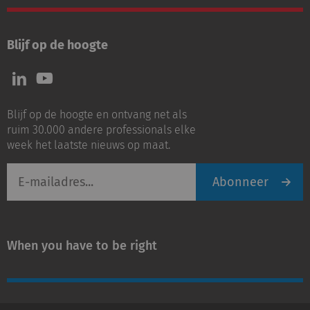
Blijf op de hoogte
Volg
Volg
ons
ons
op
op
Blijf op de hoogte en ontvang net als
LinkedIn
Youtube
ruim 30.000 andere professionals elke
week het laatste nieuws op maat.
E-
Abonneer
mailadres
When you have to be right